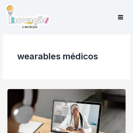
Ir
para
o
conteúdo
wearables médicos