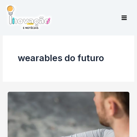
Ir
para
o
conteúdo
wearables do futuro