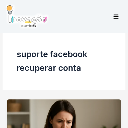
Ir
para
o
conteúdo
suporte facebook
recuperar conta