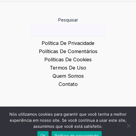
Pesquisar
Política De Privacidade
Políticas De Comentários
Políticas De Cookies
Termos De Uso
Quem Somos
Contato
Nós utilizamos cookies para garantir que você tenha a melhor
© 2026 Inovação e Notícias
experiência em nosso site. Se você continua a usar este site,
assumimos que você está satisfeito.
Ok
Política de privacidade