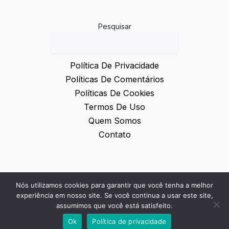
Pesquisar
Política De Privacidade
Políticas De Comentários
Políticas De Cookies
Termos De Uso
Quem Somos
Contato
Nós utilizamos cookies para garantir que você tenha a melhor
© 2026 Inovação e Notícias
experiência em nosso site. Se você continua a usar este site,
assumimos que você está satisfeito.
Ok
Política de privacidade