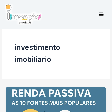
Ir
para
o
conteúdo
investimento
imobiliario