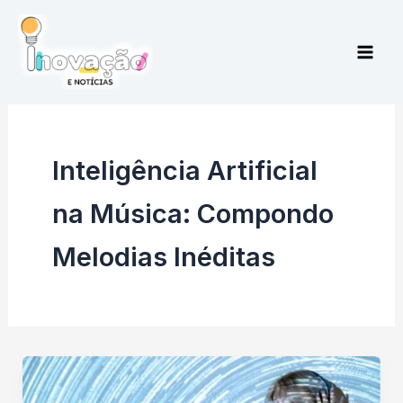
Ir
para
o
conteúdo
Inteligência Artificial
na Música: Compondo
Melodias Inéditas