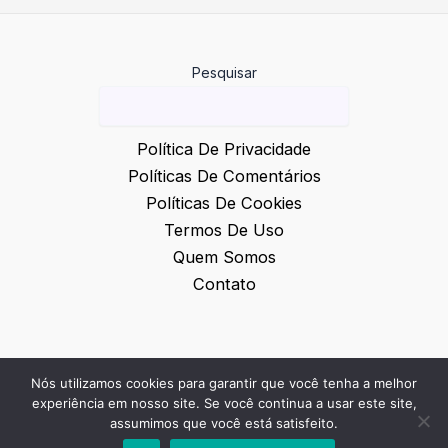
Pesquisar
Política De Privacidade
Políticas De Comentários
Políticas De Cookies
Termos De Uso
Quem Somos
Contato
Nós utilizamos cookies para garantir que você tenha a melhor
© 2026 Inovação e Notícias
experiência em nosso site. Se você continua a usar este site,
assumimos que você está satisfeito.