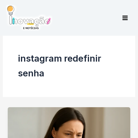
Ir
para
o
conteúdo
instagram redefinir
senha