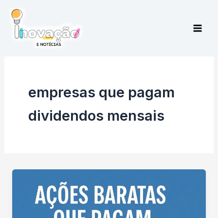
Ir
para
o
conteúdo
empresas que pagam
dividendos mensais