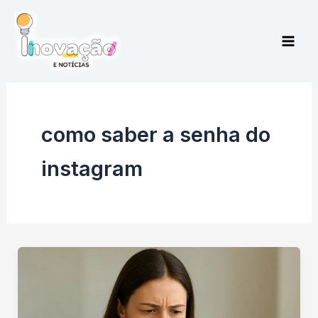
Ir
para
o
conteúdo
como saber a senha do
instagram