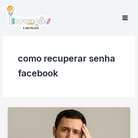
Ir
para
o
conteúdo
como recuperar senha
facebook