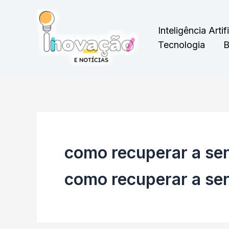
Ir
para
Inteligência Artifi
o
Tecnologia
B
conteúdo
como recuperar a se
como recuperar a se