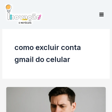
Ir
para
o
conteúdo
como excluir conta
gmail do celular