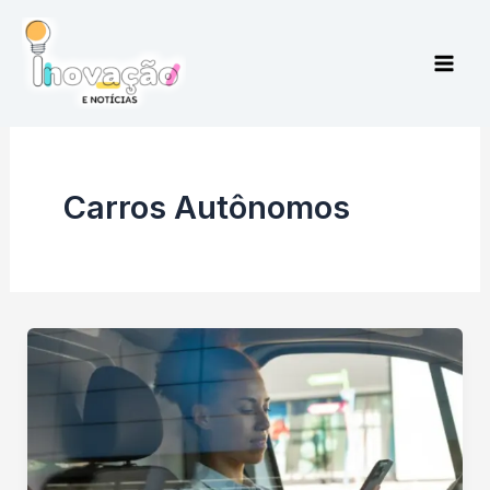
Ir
para
o
conteúdo
Carros Autônomos