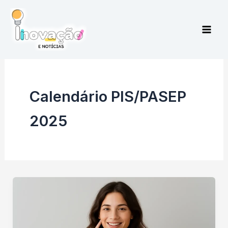
Ir
para
o
conteúdo
Calendário PIS/PASEP
2025