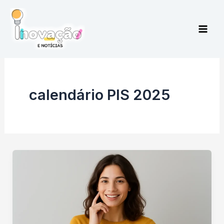
Ir
para
o
conteúdo
calendário PIS 2025