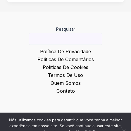
Pesquisar
Política De Privacidade
Políticas De Comentários
Políticas De Cookies
Termos De Uso
Quem Somos
Contato
Nós utilizamos cookies para garantir que você tenha a melhor
© 2026 Inovação e Notícias
experiência em nosso site. Se você continua a usar este site,