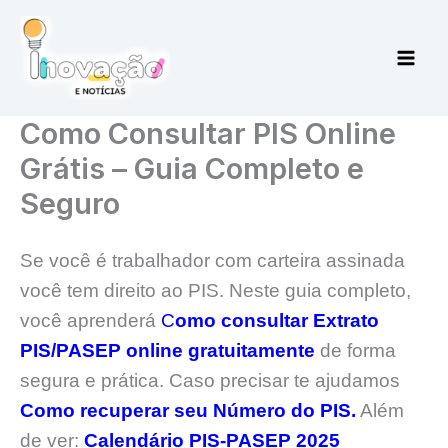
Ir
para
o
conteúdo
Como Consultar PIS Online
Grátis – Guia Completo e
Seguro
Se você é trabalhador com carteira assinada
você tem direito ao PIS. Neste guia completo,
você aprenderá
C
omo consultar Extrato
PIS/PASEP online gratuitamente
de forma
segura e prática. Caso precisar te ajudamos
Como recuperar seu Número do PIS.
Além
de ver:
Calendário PIS-PASEP 2025