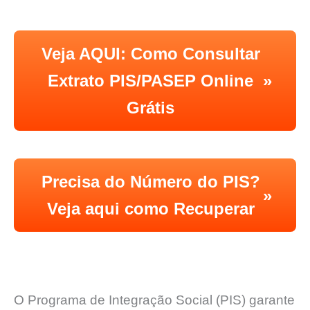
Veja AQUI: Como Consultar
Extrato PIS/PASEP Online
»
Grátis
Precisa do Número do PIS?
»
Veja aqui como Recuperar
O Programa de Integração Social (PIS) garante