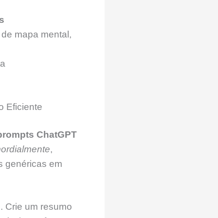
s
o de mapa mental,
ta
Eficiente
prompts ChatGPT
ordialmente
,
s genéricas em
te. Crie um resumo