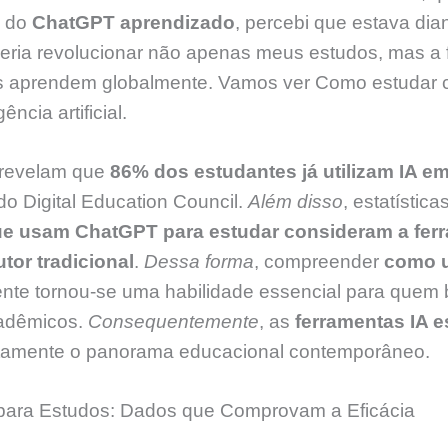
l do
ChatGPT aprendizado
, percebi que estava di
eria revolucionar não apenas meus estudos, mas a
s aprendem globalmente. Vamos ver Como estudar
ncia artificial.
 revelam que
86% dos estudantes já utilizam IA e
o Digital Education Council.
Além disso
, estatísti
ue usam ChatGPT para estudar consideram a fer
tor tradicional
.
Dessa forma
, compreender
como 
nte tornou-se uma habilidade essencial para quem
cadêmicos.
Consequentemente
, as
ferramentas IA 
etamente o panorama educacional contemporâneo.
 para Estudos: Dados que Comprovam a Eficácia