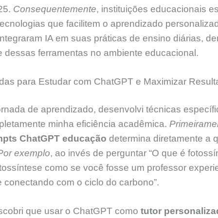
25.
Consequentemente
, instituições educacionais e
cnologias que facilitem o aprendizado personaliza
integraram IA em suas práticas de ensino diárias, 
e dessas ferramentas no ambiente educacional.
adas para Estudar com ChatGPT e Maximizar Result
rnada de aprendizado, desenvolvi técnicas específ
letamente minha eficiência acadêmica.
Primeirame
mpts ChatGPT educação
determina diretamente a 
Por exemplo
, ao invés de perguntar “O que é fotossí
otossíntese como se você fosse um professor experie
e conectando com o ciclo do carbono”.
escobri que usar o ChatGPT como
tutor personaliz