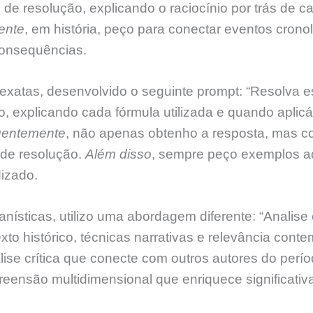
de resolução, explicando o raciocínio por trás de c
ente
, em história, peço para conectar eventos cron
consequências.
 exatas, desenvolvido o seguinte prompt: “Resolva 
o, explicando cada fórmula utilizada e quando aplic
entemente
, não apenas obtenho a resposta, mas 
de resolução.
Além disso
, sempre peço exemplos ad
izado.
ísticas, utilizo uma abordagem diferente: “Analise es
to histórico, técnicas narrativas e relevância cont
ise crítica que conecte com outros autores do perío
ensão multidimensional que enriquece significati