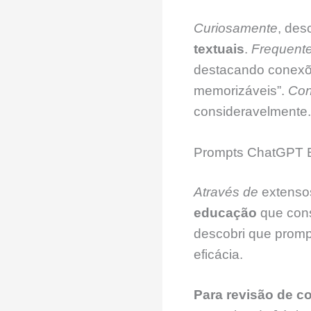
Curiosamente
, des
textuais
.
Frequent
destacando conexõe
memorizáveis”.
Con
consideravelmente.
Prompts ChatGPT E
Através de
extensos
educação
que cons
descobri que promp
eficácia.
Para revisão de c