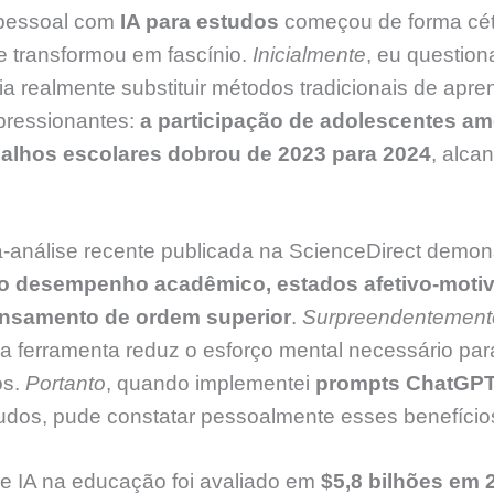
 pessoal com
IA para estudos
começou de forma cét
 transformou em fascínio.
Inicialmente
, eu questio
a realmente substituir métodos tradicionais de apr
pressionantes:
a participação de adolescentes a
alhos escolares dobrou de 2023 para 2024
, alc
-análise recente publicada na ScienceDirect demon
o desempenho acadêmico, estados afetivo-motiv
nsamento de ordem superior
.
Surpreendentement
a ferramenta reduz o esforço mental necessário par
os.
Portanto
, quando implementei
prompts ChatGP
tudos, pude constatar pessoalmente esses benefício
e IA na educação foi avaliado em
$5,8 bilhões em 