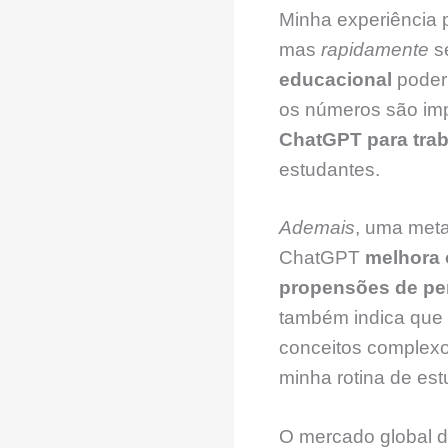
Minha experiência
mas
rapidamente
se
educacional
poderi
os números são im
ChatGPT para trab
estudantes.
Ademais
, uma meta
ChatGPT
melhora 
propensões de pe
também indica que 
conceitos complex
minha rotina de es
O mercado global d