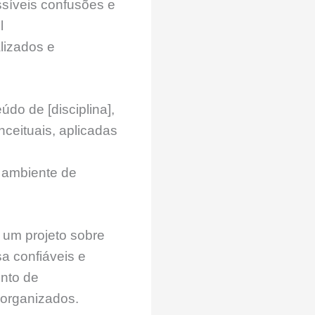
ssíveis confusões e
l
lizados e
do de [disciplina],
nceituais, aplicadas
o ambiente de
r um projeto sobre
sa confiáveis e
ento de
 organizados.