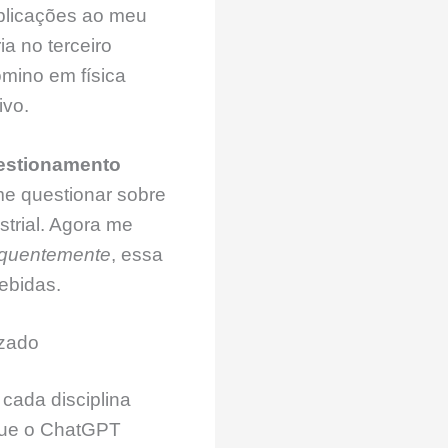
xplicações ao meu
a no terceiro
mino em física
ivo.
estionamento
e questionar sobre
strial. Agora me
quentemente
, essa
ebidas.
izado
 cada disciplina
 que o ChatGPT