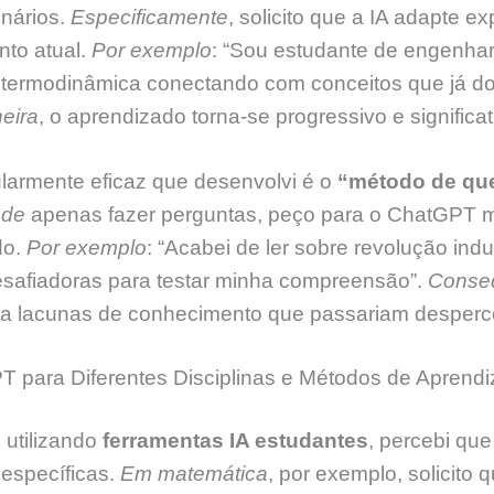
inários.
Especificamente
, solicito que a IA adapte e
nto atual.
Por exemplo
: “Sou estudante de engenhari
 termodinâmica conectando com conceitos que já do
eira
, o aprendizado torna-se progressivo e significat
ularmente eficaz que desenvolvi é o
“método de qu
 de
apenas fazer perguntas, peço para o ChatGPT m
do.
Por exemplo
: “Acabei de ler sobre revolução indu
esafiadoras para testar minha compreensão”.
Conse
ca lacunas de conhecimento que passariam desperc
para Diferentes Disciplinas e Métodos de Aprend
utilizando
ferramentas IA estudantes
, percebi que
específicas.
Em matemática
, por exemplo, solicito