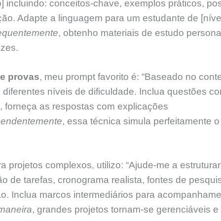
o] incluindo: conceitos-chave, exemplos práticos, po
ão. Adapte a linguagem para um estudante de [níve
quentemente
, obtenho materiais de estudo persona
zes.
e provas
, meu prompt favorito é: “Baseado no conteú
 diferentes níveis de dificuldade. Inclua questões co
s, forneça as respostas com explicações
eendentemente
, essa técnica simula perfeitamente 
ra projetos complexos, utilizo: “Ajude-me a estrutura
são de tarefas, cronograma realista, fontes de pesqui
ação. Inclua marcos intermediários para acompanham
maneira
, grandes projetos tornam-se gerenciáveis e