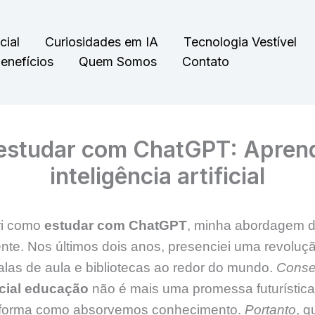
cial
Curiosidades em IA
Tecnologia Vestível
enefícios
Quem Somos
Contato
estudar com ChatGPT: Apren
inteligência artificial
ri como
estudar com ChatGPT
, minha abordagem d
e. Nos últimos dois anos, presenciei uma revoluçã
las de aula e bibliotecas ao redor do mundo.
Conse
ficial educação
não é mais uma promessa futurístic
nsforma como absorvemos conhecimento.
Portanto
, 