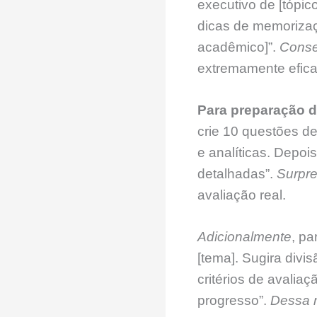
executivo de [tópic
dicas de memorizaç
acadêmico]”.
Conse
extremamente efica
Para preparação d
crie 10 questões de
e analíticas. Depoi
detalhadas”.
Surpr
avaliação real.
Adicionalmente
, pa
[tema]. Sugira divi
critérios de avali
progresso”.
Dessa 