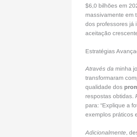
$6,0 bilhões em 20
massivamente em te
dos professores já 
aceitação crescent
Estratégias Avanç
Através da
minha jo
transformaram comp
qualidade dos
pro
respostas obtidas.
para: “Explique a f
exemplos práticos 
Adicionalmente
, d