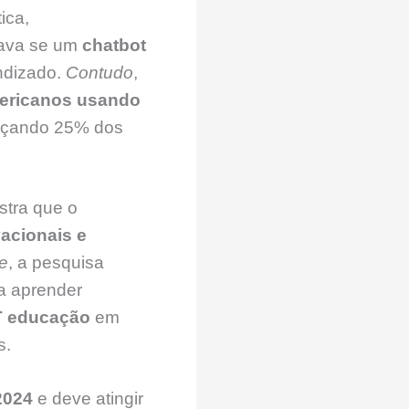
ica,
nava se um
chatbot
endizado.
Contudo
,
mericanos usando
ançando 25% dos
stra que o
acionais e
e
, a pesquisa
a aprender
T educação
em
s.
2024
e deve atingir