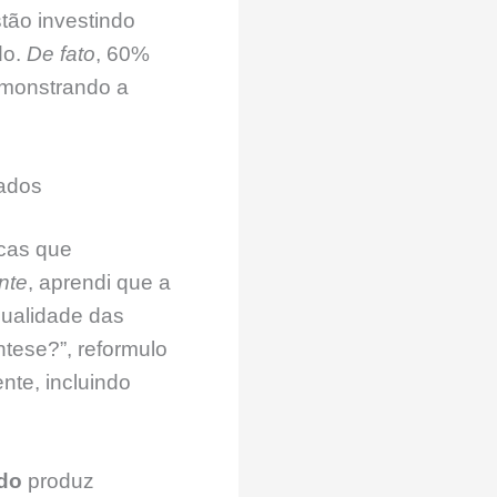
stão investindo
do.
De fato
, 60%
demonstrando a
ados
icas que
nte
, aprendi que a
qualidade das
ntese?”, reformulo
nte, incluindo
ado
produz