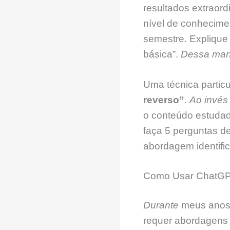
resultados extraord
nível de conhecime
semestre. Explique
básica”.
Dessa man
Uma técnica partic
reverso”
.
Ao invés
o conteúdo estuda
faça 5 perguntas d
abordagem identifi
Como Usar ChatGPT 
Durante
meus anos 
requer abordagens 