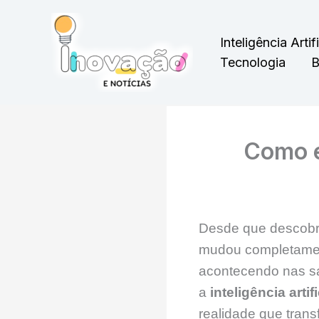
Ir
para
Inteligência Artifi
o
Tecnologia
B
conteúdo
Como 
Desde que descob
mudou completament
acontecendo nas sa
a
inteligência arti
realidade que tra