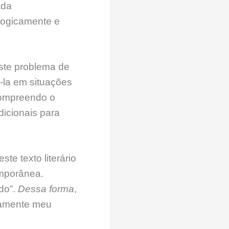
ada
ologicamente e
este problema de
á-la em situações
compreendo o
icionais para
te texto literário
emporânea.
do”.
Dessa forma
,
vamente meu