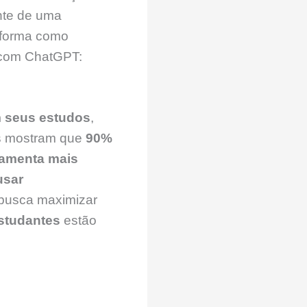
ante de uma
 forma como
 com ChatGPT:
m seus estudos
,
cas mostram que
90%
ramenta mais
usar
 busca maximizar
estudantes
estão