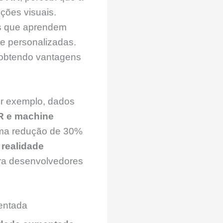
ções visuais.
as que aprendem
e personalizadas.
obtendo vantagens
or exemplo, dados
R e machine
uma redução de 30%
 realidade
ra desenvolvedores
mentada