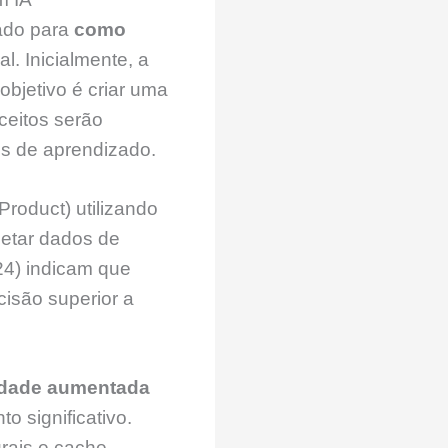
rado para
como
al. Inicialmente, a
objetivo é criar uma
ceitos serão
is de aprendizado.
roduct) utilizando
etar dados de
24) indicam que
isão superior a
lidade aumentada
 significativo.
rais e cache