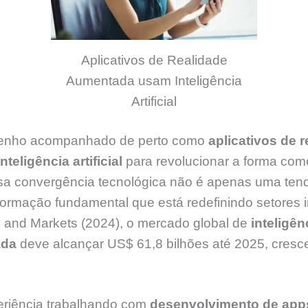
Aplicativos de Realidade
Aumentada usam Inteligência
Artificial
 tenho acompanhado de perto como
aplicativos de r
eligência artificial
para revolucionar a forma com
ssa convergência tecnológica não é apenas uma ten
ormação fundamental que está redefinindo setores i
s and Markets (2024), o mercado global de
inteligênc
ada
deve alcançar US$ 61,8 bilhões até 2025, cres
eriência trabalhando com
desenvolvimento de app