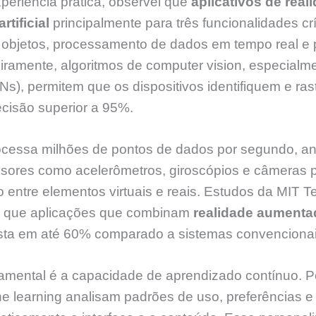
xperiência prática, observei que
aplicativos de rea
rtificial
principalmente para três funcionalidades crí
objetos, processamento de dados em tempo real e 
iramente, algoritmos de computer vision, especialm
s), permitem que os dispositivos identifiquem e ras
cisão superior a 95%.
rocessa milhões de pontos de dados por segundo, a
sores como acelerômetros, giroscópios e câmeras 
o entre elementos virtuais e reais. Estudos da MIT
 que aplicações que combinam
realidade aumenta
osta em até 60% comparado a sistemas convencionai
amental é a capacidade de aprendizado contínuo. P
e learning analisam padrões de uso, preferências 