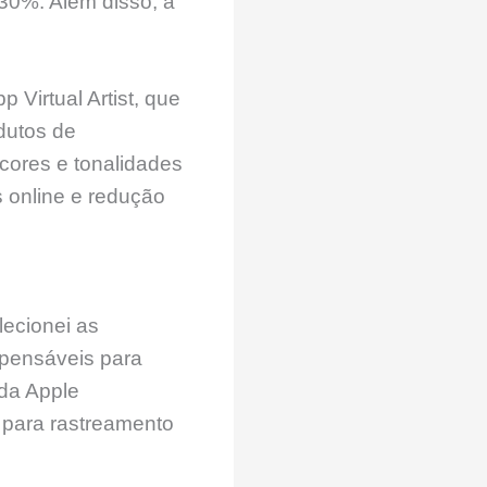
30%. Além disso, a
Virtual Artist, que
dutos de
 cores e tonalidades
online e redução
elecionei as
spensáveis para
 da Apple
para rastreamento