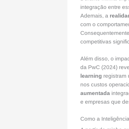
integração entre es
Ademais, a
realid
com o comportament
Consequentemente,
competitivas signif
Além disso, o impa
da PwC (2024) rev
learning
registram
nos custos operaci
aumentada
integra
e empresas que des
Como a Inteligência