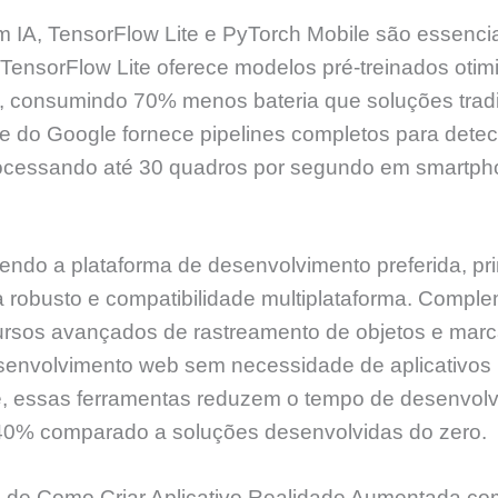
 IA, TensorFlow Lite e PyTorch Mobile são essencia
 TensorFlow Lite oferece modelos pré-treinados otim
s, consumindo 70% menos bateria que soluções tradi
pe do Google fornece pipelines completos para dete
rocessando até 30 quadros por segundo em smartp
endo a plataforma de desenvolvimento preferida, pr
 robusto e compatibilidade multiplataforma. Compl
cursos avançados de rastreamento de objetos e mar
esenvolvimento web sem necessidade de aplicativos 
 essas ferramentas reduzem o tempo de desenvol
0% comparado a soluções desenvolvidas do zero.
de Como Criar Aplicativo Realidade Aumentada co