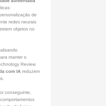
lidade aumentada
ticas:
personalização de
ente redes neurais
treiem objetos no
nalisando
para manter o
 Technology Review
da com IA
reduzem
s.
or conseguinte,
e comportamentos