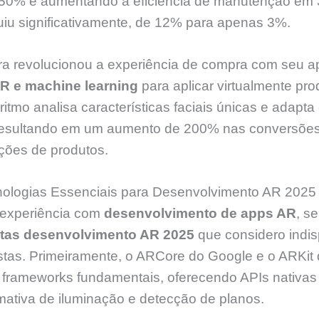
50% e aumentando a eficiência de manutenção em 
uiu significativamente, de 12% para apenas 3%.
a revolucionou a experiência de compra com seu app 
AR e machine learning
para aplicar virtualmente pro
tmo analisa características faciais únicas e adapta
resultando em um aumento de 200% nas conversões 
ções de produtos.
nologias Essenciais para Desenvolvimento AR 2025
experiência com
desenvolvimento de apps AR
, s
tas desenvolvimento AR 2025
que considero indi
ustas. Primeiramente, o ARCore do Google e o ARKit
rameworks fundamentais, oferecendo APIs nativas 
mativa de iluminação e detecção de planos.