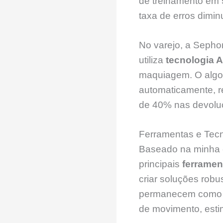
de treinamento em 
taxa de erros dimin
No varejo, a Sephor
utiliza
tecnologia 
maquiagem. O algori
automaticamente, 
de 40% nas devolu
Ferramentas e Tec
Baseado na minha 
principais
ferramen
criar soluções rob
permanecem como f
de movimento, esti