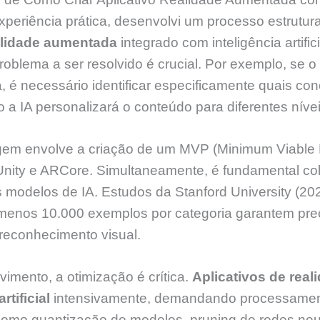
xperiência prática, desenvolvi um processo estrutu
ealidade aumentada
integrado com inteligência artifici
roblema a ser resolvido é crucial. Por exemplo, se o 
, é necessário identificar especificamente quais con
 a IA personalizará o conteúdo para diferentes níve
agem envolve a criação de um MVP (Minimum Viable P
nity e ARCore. Simultaneamente, é fundamental col
 modelos de IA. Estudos da Stanford University (20
menos 10.000 exemplos por categoria garantem prec
reconhecimento visual.
imento, a otimização é crítica.
Aplicativos de rea
rtificial
intensivamente, demandando processamento
 como quantização de modelos, pruning de redes neu