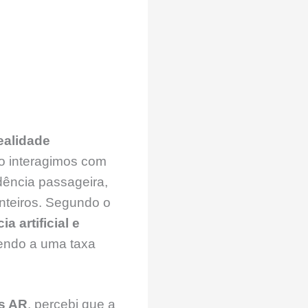
ealidade
o interagimos com
dência passageira,
nteiros. Segundo o
ia artificial e
cendo a uma taxa
s AR
, percebi que a