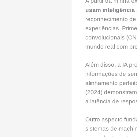
A partir da minha e
usam inteligência a
reconhecimento de 
experiências. Prime
convolucionais (CNN
mundo real com pre
Além disso, a IA p
informações de sen
alinhamento perfeit
(2024) demonstram
a latência de resp
Outro aspecto fund
sistemas de machin