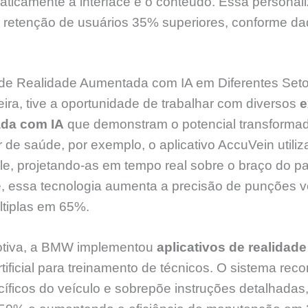
aticamente a interface e o conteúdo. Essa personal
e retenção de usuários 35% superiores, conforme da
de Realidade Aumentada com IA em Diferentes Set
ira, tive a oportunidade de trabalhar com diversos
e
ada com IA
que demonstram o potencial transforma
 de saúde, por exemplo, o aplicativo AccuVein utiliza 
le, projetando-as em tempo real sobre o braço do pa
 essa tecnologia aumenta a precisão de punções 
ltiplas em 65%.
motiva, a BMW implementou
aplicativos de realida
rtificial para treinamento de técnicos. O sistema rec
ficos do veículo e sobrepõe instruções detalhadas