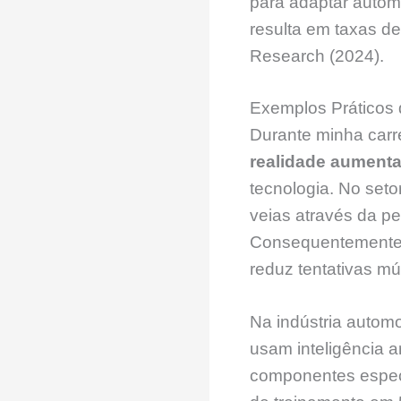
para adaptar autom
resulta em taxas d
Research (2024).
Exemplos Práticos 
Durante minha carre
realidade aument
tecnologia. No setor
veias através da pe
Consequentemente,
reduz tentativas mú
Na indústria auto
usam inteligência a
componentes especí