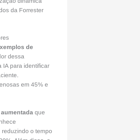
ização dinâmica
dos da Forrester
ores
xemplos de
dor dessa
IA para identificar
ciente.
venosas em 45% e
de aumentada
que
onhece
, reduzindo o tempo