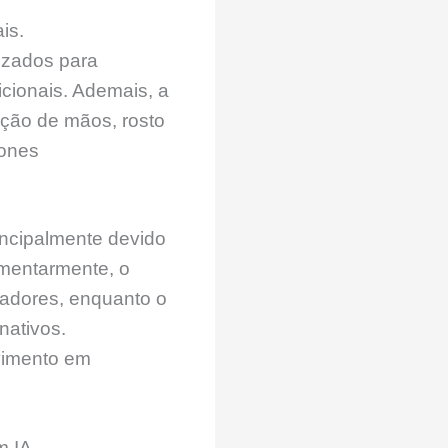
is.
izados para
cionais. Ademais, a
cção de mãos, rosto
hones
incipalmente devido
ementarmente, o
cadores, enquanto o
nativos.
vimento em
m IA